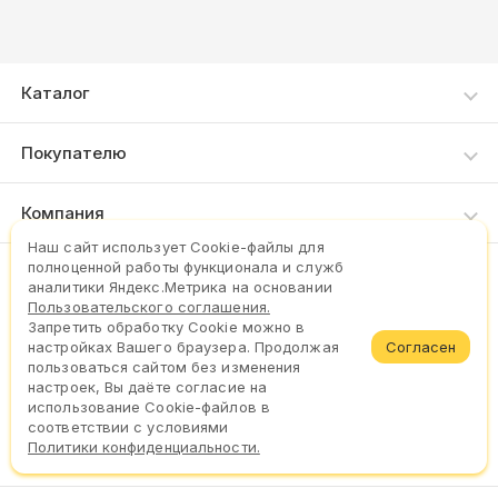
Каталог
Каталог товаров
Покупателю
Как сделать заказ
Компания
Доставка и оплата
Наш сайт использует Сookie-файлы для
О нас
полноценной работы функционала и служб
Пункты выдачи
(8202) 302-447
аналитики Яндекс.Метрика на основании
Контакты
Пользовательского соглашения.
Запретить обработку Cookie можно в
Задать вопрос
Согласен
настройках Вашего браузера. Продолжая
пользоваться сайтом без изменения
настроек, Вы даёте согласие на
использование Cookie-файлов в
соответствии с условиями
©2026. Официальный сайт сети «9∙18»
Политики конфиденциальности.